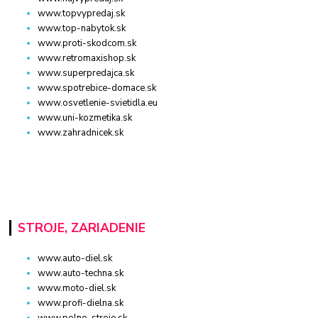
www.topvypredaj.sk
www.top-nabytok.sk
www.proti-skodcom.sk
www.retromaxishop.sk
www.superpredajca.sk
www.spotrebice-domace.sk
www.osvetlenie-svietidla.eu
www.uni-kozmetika.sk
www.zahradnicek.sk
STROJE, ZARIADENIE
www.auto-diel.sk
www.auto-techna.sk
www.moto-diel.sk
www.profi-dielna.sk
www.polno-stroje.sk