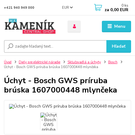
0
ks
EUR
+421 940 949 000
za
0,00 EUR
Menu
Hľadať
Úvod
Diely pre elektrické náradie
Skľučovadlá a úchyty
Bosch
Úchyt - Bosch GWS príruba brúska 1607000448 mlynčeka
Úchyt - Bosch GWS príruba
brúska 1607000448 mlynčeka