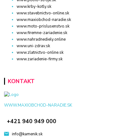
www.krby-kotly.sk
www.stavebnictvo-online.sk
www.maxiobchod-naradie.sk
www.moto-prislusenstvo.sk
www.firemne-zariadenie.sk
www.nahradnediely.online
www.uni-zdrav.sk
www.zlatnictvo-online.sk
www.zariadenie-firmy.sk
KONTAKT
WWW.MAXIOBCHOD-NARADIE.SK
+421 940 949 000
info@kamenik.sk