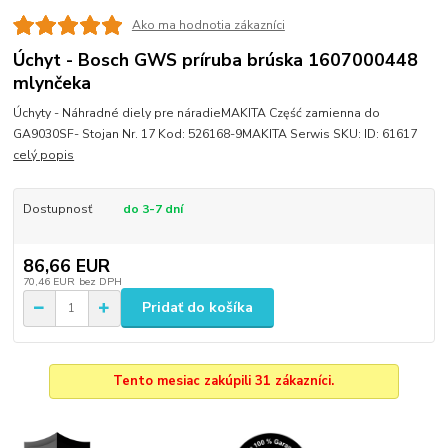
Ako ma hodnotia zákazníci
Úchyt - Bosch GWS príruba brúska 1607000448
mlynčeka
Úchyty - Náhradné diely pre náradieMAKITA Część zamienna do
GA9030SF- Stojan Nr. 17 Kod: 526168-9MAKITA Serwis SKU: ID: 61617
celý popis
Dostupnosť
do 3-7 dní
86,66 EUR
70,46 EUR
bez DPH
Pridať do košíka
Tento mesiac zakúpili 31 zákazníci.