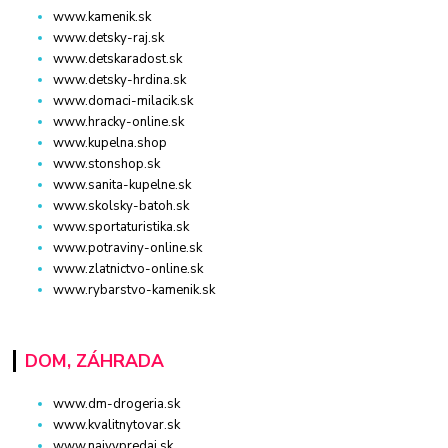
www.kamenik.sk
www.detsky-raj.sk
www.detskaradost.sk
www.detsky-hrdina.sk
www.domaci-milacik.sk
www.hracky-online.sk
www.kupelna.shop
www.stonshop.sk
www.sanita-kupelne.sk
www.skolsky-batoh.sk
www.sportaturistika.sk
www.potraviny-online.sk
www.zlatnictvo-online.sk
www.rybarstvo-kamenik.sk
DOM, ZÁHRADA
www.dm-drogeria.sk
www.kvalitnytovar.sk
www.najvypredaj.sk