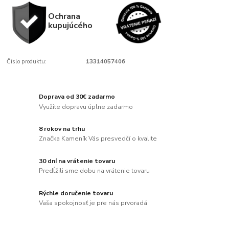
Ochrana
kupujúcého
Číslo produktu:
13314057406
Doprava od 30€ zadarmo
Využite dopravu úplne zadarmo
8 rokov na trhu
Značka Kameník Vás presvedčí o kvalite
30 dní na vrátenie tovaru
Predĺžili sme dobu na vrátenie tovaru
Rýchle doručenie tovaru
Vaša spokojnosť je pre nás prvoradá