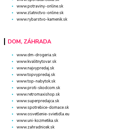
www.potraviny-online.sk
www.zlatnictvo-online.sk
www.rybarstvo-kamenik.sk
DOM, ZÁHRADA
www.dm-drogeria.sk
www.kvalitnytovar.sk
www.najvypredaj.sk
www.topvypredaj.sk
www.top-nabytok.sk
www.proti-skodcom.sk
www.retromaxishop.sk
www.superpredajca.sk
www.spotrebice-domace.sk
www.osvetlenie-svietidla.eu
www.uni-kozmetika.sk
www.zahradnicek.sk