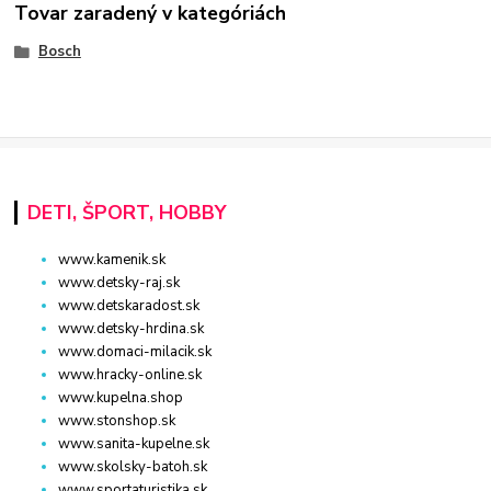
Tovar zaradený v kategóriách
Bosch
DETI, ŠPORT, HOBBY
www.kamenik.sk
www.detsky-raj.sk
www.detskaradost.sk
www.detsky-hrdina.sk
www.domaci-milacik.sk
www.hracky-online.sk
www.kupelna.shop
www.stonshop.sk
www.sanita-kupelne.sk
www.skolsky-batoh.sk
www.sportaturistika.sk