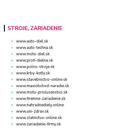
STROJE, ZARIADENIE
www.auto-diel.sk
www.auto-techna.sk
www.moto-diel.sk
www.profi-dielna.sk
www.polno-stroje.sk
www.krby-kotly.sk
www.stavebnictvo-online.sk
www.maxiobchod-naradie.sk
www.moto-prislusenstvo.sk
www.firemne-zariadenie.sk
www.nahradnediely.online
www.uni-zdrav.sk
www.zlatnictvo-online.sk
www.zariadenie-firmy.sk