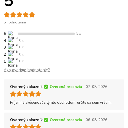
5
5 hodnotenie
5
5 x
4
0 x
3
0 x
2
0 x
1
0 x
Ako overíme hodnotenie?
Overený zákazník
Overená recenzia
- 07. 08. 2026
Príjemná skúsenosť s týmto obchodom, určite sa sem vrátim.
Overený zákazník
Overená recenzia
- 06. 08. 2026