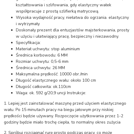
kształtowania i szlifowania, gdy elastyczny wałek
współpracuje z prostą szlifierką matrycową.
Wysoka wydajność pracy, niełatwa do ogrzania. elastyczny
i wytrzymały
Doskonały prezent dla entuzjastów majsterkowania, prosty
w użyciu i ułatwiający pracę, bezpieczny i niezawodny.
Specyfikacja:
Materiał uchwytu: stop aluminium
Średnica korbowodu: 6 MM
Rozmiar uchwytu: 0,5-6 mm
Średnica uchwytu: 26 MM
Maksymalna prędkość: 10000 obr./min
Długość elastycznego wału: około 100 cm
Długość całkowita: ok.110cm
Waga: ok. 592 g/20,9 uncji Instrukcje:
1. Lepiej jest zainstalować maszynę przed użyciem elastycznego
wału. Po 15 minutach pracy na biegu jałowym przy niskiej
prędkości będzie używany. Rozpoczęcie użytkowania przez 1-2
godziny będzie miało trochę ciepła, to normalny okres zużycia
2. Spróbuj rozciągnąć rurę prosto podczas pracy, co może