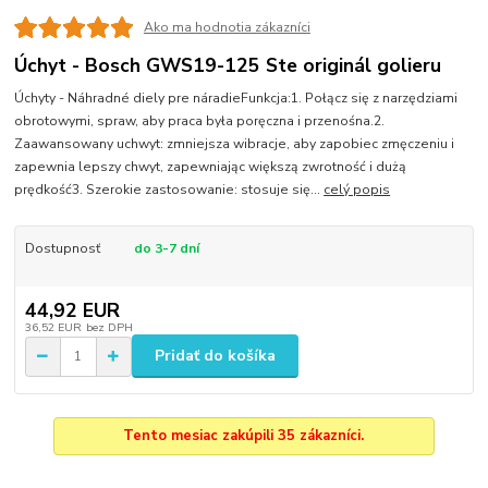
Ako ma hodnotia zákazníci
Úchyt - Bosch GWS19-125 Ste originál golieru
Úchyty - Náhradné diely pre náradieFunkcja:1. Połącz się z narzędziami
obrotowymi, spraw, aby praca była poręczna i przenośna.2.
Zaawansowany uchwyt: zmniejsza wibracje, aby zapobiec zmęczeniu i
zapewnia lepszy chwyt, zapewniając większą zwrotność i dużą
prędkość3. Szerokie zastosowanie: stosuje się...
celý popis
Dostupnosť
do 3-7 dní
44,92 EUR
36,52 EUR
bez DPH
Pridať do košíka
Tento mesiac zakúpili 35 zákazníci.