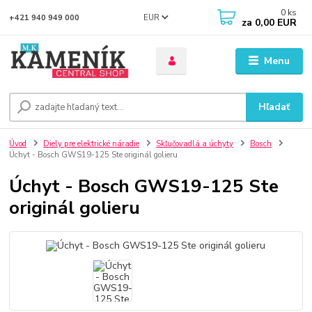
0
ks
EUR
+421 940 949 000
za
0,00 EUR
Menu
Hľadať
Úvod
Diely pre elektrické náradie
Skľučovadlá a úchyty
Bosch
Úchyt - Bosch GWS19-125 Ste originál golieru
Úchyt - Bosch GWS19-125 Ste
originál golieru