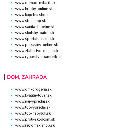
www.domaci-milacik.sk
www.hracky-online.sk
www.kupelna.shop
www.stonshop.sk
www.sanita-kupelne.sk
www.skolsky-batoh.sk
www.sportaturistika.sk
www.potraviny-online.sk
www.zlatnictvo-online.sk
www.rybarstvo-kamenik.sk
DOM, ZÁHRADA
www.dm-drogeria.sk
www.kvalitnytovar.sk
www.najvypredaj.sk
www.topvypredaj.sk
www.top-nabytok.sk
www.proti-skodcom.sk
www.retromaxishop.sk