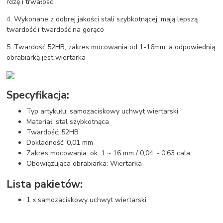
rdzę i trwałość
4. Wykonane z dobrej jakości stali szybkotnącej, mają lepszą
twardość i twardość na gorąco
5. Twardość 52HB, zakres mocowania od 1-16mm, a odpowiednią
obrabiarką jest wiertarka
Specyfikacja:
Typ artykułu: samozaciskowy uchwyt wiertarski
Materiał: stal szybkotnąca
Twardość: 52HB
Dokładność: 0,01 mm
Zakres mocowania: ok. 1 ~ 16 mm / 0,04 ~ 0,63 cala
Obowiązująca obrabiarka: Wiertarka
Lista pakietów:
1 x samozaciskowy uchwyt wiertarski