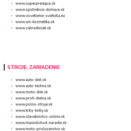
www.superpredajca.sk
www.spotrebice-domace.sk
www.osvetlenie-svietidla.eu
www.uni-kozmetika.sk
www.zahradnicek.sk
STROJE, ZARIADENIE
www.auto-diel.sk
www.auto-techna.sk
www.moto-diel.sk
www.profi-dielna.sk
www.polno-stroje.sk
www.krby-kotly.sk
www.stavebnictvo-online.sk
www.maxiobchod-naradie.sk
www.moto-prislusenstvo.sk