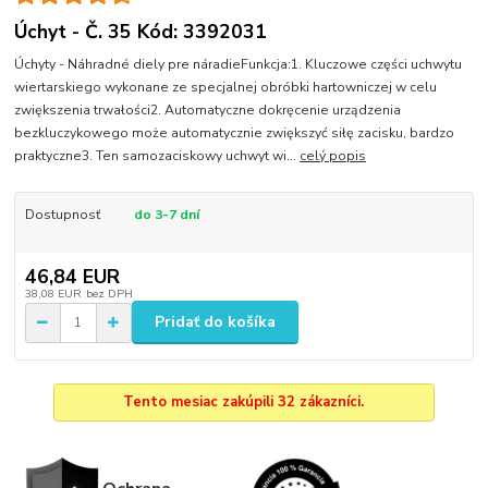
Úchyt - Č. 35 Kód: 3392031
Úchyty - Náhradné diely pre náradieFunkcja:1. Kluczowe części uchwytu
wiertarskiego wykonane ze specjalnej obróbki hartowniczej w celu
zwiększenia trwałości2. Automatyczne dokręcenie urządzenia
bezkluczykowego może automatycznie zwiększyć siłę zacisku, bardzo
praktyczne3. Ten samozaciskowy uchwyt wi...
celý popis
Dostupnosť
do 3-7 dní
46,84 EUR
38,08 EUR
bez DPH
Pridať do košíka
Tento mesiac zakúpili 32 zákazníci.