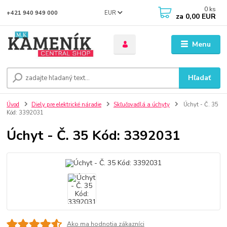
0
ks
EUR
+421 940 949 000
za
0,00 EUR
Menu
Hľadať
Úvod
Diely pre elektrické náradie
Skľučovadlá a úchyty
Úchyt - Č. 35
Kód: 3392031
Úchyt - Č. 35 Kód: 3392031
Ako ma hodnotia zákazníci