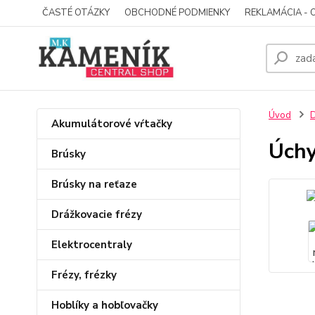
ČASTÉ OTÁZKY
OBCHODNÉ PODMIENKY
REKLAMÁCIA - 
Úvod
D
Akumulátorové vŕtačky
Úchy
Brúsky
Brúsky na reťaze
Drážkovacie frézy
Elektrocentraly
Frézy, frézky
Hoblíky a hobľovačky