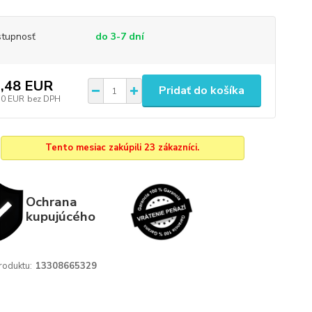
tupnosť
do 3-7 dní
,48 EUR
Pridať do košíka
10 EUR
bez DPH
Tento mesiac zakúpili 23 zákazníci.
Ochrana
kupujúcého
roduktu:
13308665329