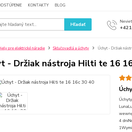
ODSTÚPENIE
KONTAKTY
BLOG
Neviet
Hľadať
+421
iely pre elektrické náradie
Skľučovadlá a úchyty
Úchyt - Držiak nástr
t - Držiak nástroja Hilti te 16 1
Úchy
Úchyty
LunaLu
wewnęt
4 dniN
1Wymi