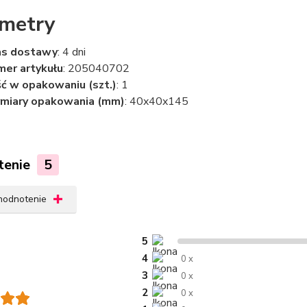
metry
as dostawy
: 4 dni
er artykułu
: 205040702
ść w opakowaniu (szt.)
: 1
miary opakowania (mm)
: 40x40x145
tenie
5
 hodnotenie
5
4
0 x
3
0 x
2
0 x