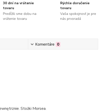
30 dní na vrátenie
Rýchle doručenie
tovaru
tovaru
Predĺžili sme dobu na
Vaša spokojnosť je pre
vrátenie tovaru
nás prvoradá
Komentáre
0
ewnętrznie. Stożki Morsea.