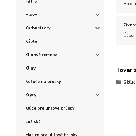
Filtre
Produ
Hlavy
Overe
Karburátory
Úžasn
Káble
Klinové remene
Kliny
Tovar 
Kotúče na brúsky
Skľuč
Kryty
Kľúče pre uhlové brúsky
Ložiská
Matice pre uhlové brúsky