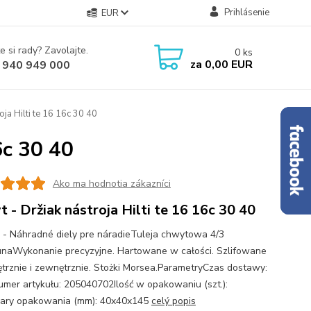
Prihlásenie
EUR
e si rady? Zavolajte.
0
ks
za
0,00 EUR
 940 949 000
oja Hilti te 16 16c 30 40
6c 30 40
Ako ma hodnotia zákazníci
t - Držiak nástroja Hilti te 16 16c 30 40
 - Náhradné diely pre náradieTuleja chwytowa 4/3
naWykonanie precyzyjne. Hartowane w całości. Szlifowane
rznie i zewnętrznie. Stożki Morsea.ParametryCzas dostawy:
umer artykułu: 205040702Ilość w opakowaniu (szt.):
ary opakowania (mm): 40x40x145
celý popis