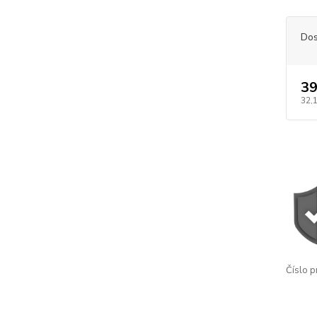
Dos
39
32,
Číslo p