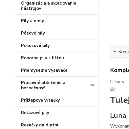
Organizácia a skladovanie
nástrojov
Píly a diely
Pásové píly
Pokosové píly
Kompl
Ponorne píly s lištou
Komple
Priemyselne vysavače
Úchyty - 
Pracovné oblečenie a
bezpečnosť
Tule
Príklepove vŕtačky
Reťazové píly
Luna
Rezačky na dlažbu
Wykonani