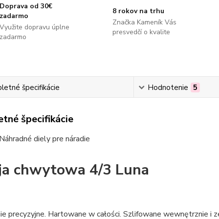
Doprava od 30€
8 rokov na trhu
zadarmo
Značka Kameník Vás
Využite dopravu úplne
presvedčí o kvalite
zadarmo
etné špecifikácie
Hodnotenie
5
tné špecifikácie
Náhradné diely pre náradie
ja chwytowa 4/3 Luna
e precyzyjne. Hartowane w całości. Szlifowane wewnętrznie i z