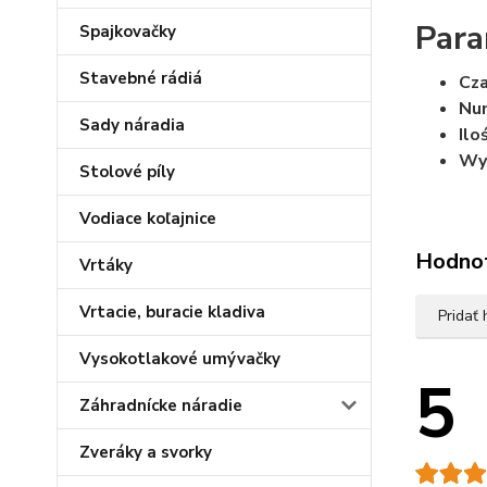
Para
Spajkovačky
Stavebné rádiá
Cz
Num
Sady náradia
Ilo
Wy
Stolové píly
Vodiace koľajnice
Hodno
Vrtáky
Vrtacie, buracie kladiva
Pridať
Vysokotlakové umývačky
5
Záhradnícke náradie
Zveráky a svorky