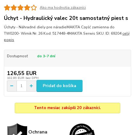
Ako ma hodnotia zákazníci
Úchyt - Hydraulický valec 20t samostatný piest s
Úchyty - Náhradné diely pre náradieMAKITA Część zamienna do
TW0200- Wirnik Nr. 26 Kod: 517448-4MAKITA Serwis SKU: ID: 69204
celý
popis
Dostupnosť
do 3-7 dní
126,55 EUR
102,89 EUR
bez DPH
Pridať do košíka
Tento mesiac zakúpili 20 zákazníci.
Ochrana