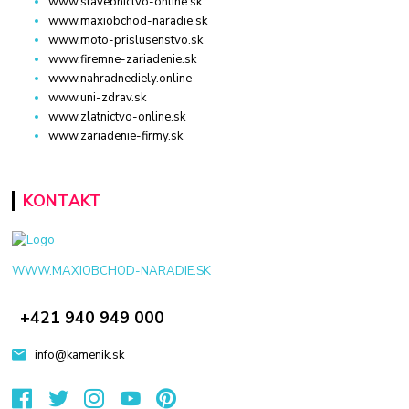
www.stavebnictvo-online.sk
www.maxiobchod-naradie.sk
www.moto-prislusenstvo.sk
www.firemne-zariadenie.sk
www.nahradnediely.online
www.uni-zdrav.sk
www.zlatnictvo-online.sk
www.zariadenie-firmy.sk
KONTAKT
WWW.MAXIOBCHOD-NARADIE.SK
+421 940 949 000
info@kamenik.sk