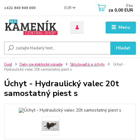
0
ks
EUR
+421 940 949 000
za
0,00 EUR
Menu
Hľadať
Úvod
Diely pre elektrické náradie
Skľučovadlá a úchyty
Úchyt -
Hydraulický valec 20t samostatný piest s
Úchyt - Hydraulický valec 20t
samostatný piest s