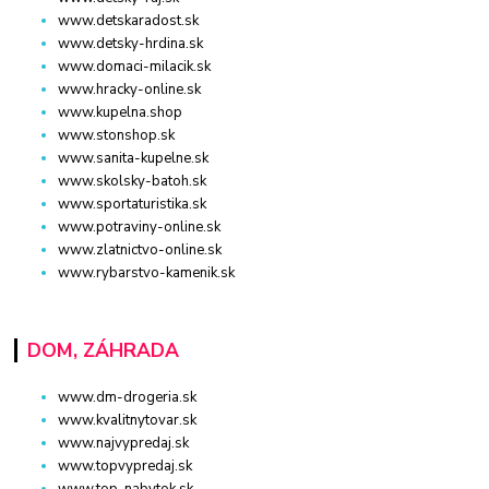
www.detskaradost.sk
www.detsky-hrdina.sk
www.domaci-milacik.sk
www.hracky-online.sk
www.kupelna.shop
www.stonshop.sk
www.sanita-kupelne.sk
www.skolsky-batoh.sk
www.sportaturistika.sk
www.potraviny-online.sk
www.zlatnictvo-online.sk
www.rybarstvo-kamenik.sk
DOM, ZÁHRADA
www.dm-drogeria.sk
www.kvalitnytovar.sk
www.najvypredaj.sk
www.topvypredaj.sk