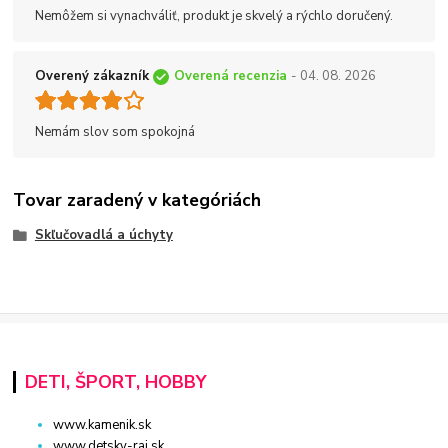
Nemôžem si vynachváliť, produkt je skvelý a rýchlo doručený.
Overený zákazník
Overená recenzia
- 04. 08. 2026
Nemám slov som spokojná
Tovar zaradený v kategóriách
Skľučovadlá a úchyty
DETI, ŠPORT, HOBBY
www.kamenik.sk
www.detsky-raj.sk