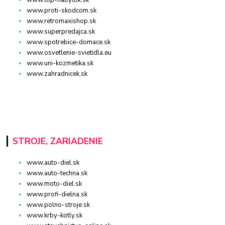
www.top-nabytok.sk
www.proti-skodcom.sk
www.retromaxishop.sk
www.superpredajca.sk
www.spotrebice-domace.sk
www.osvetlenie-svietidla.eu
www.uni-kozmetika.sk
www.zahradnicek.sk
STROJE, ZARIADENIE
www.auto-diel.sk
www.auto-techna.sk
www.moto-diel.sk
www.profi-dielna.sk
www.polno-stroje.sk
www.krby-kotly.sk