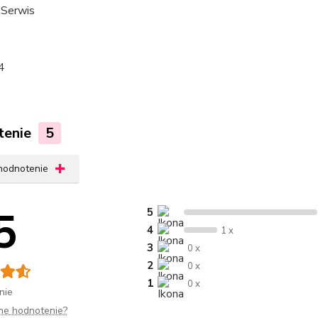
Serwis
4
tenie
5
 hodnotenie
5
5
4
1 x
3
0 x
2
0 x
1
0 x
nie
me hodnotenie?