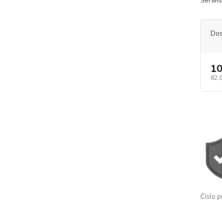
Serwis
Dos
10
82,
Číslo p