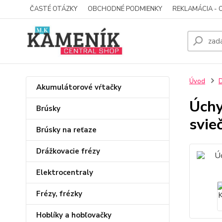
ČASTÉ OTÁZKY
OBCHODNÉ PODMIENKY
REKLAMÁCIA - 
Úvod
D
Akumulátorové vŕtačky
Úchy
Brúsky
svie
Brúsky na reťaze
Drážkovacie frézy
Elektrocentraly
Frézy, frézky
Hoblíky a hobľovačky