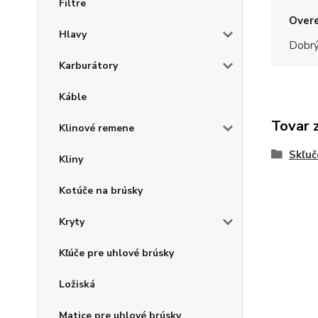
Filtre
Overe
Hlavy
Dobrý
Karburátory
Káble
Tovar 
Klinové remene
Skľuč
Kliny
Kotúče na brúsky
Kryty
Kľúče pre uhlové brúsky
Ložiská
Matice pre uhlové brúsky