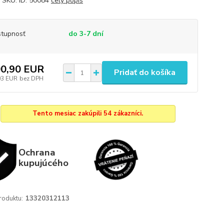
 SKU: ID: 50084
celý popis
tupnosť
do 3-7 dní
0,90 EUR
Pridať do košíka
03 EUR
bez DPH
Tento mesiac zakúpili 54 zákazníci.
Ochrana
kupujúcého
roduktu:
13320312113