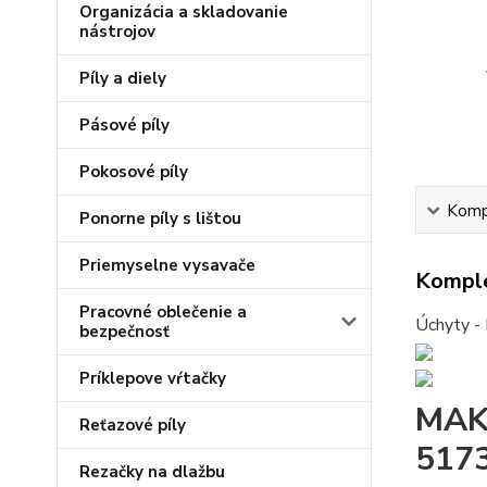
Organizácia a skladovanie
nástrojov
Píly a diely
Pásové píly
Pokosové píly
Kompl
Ponorne píly s lištou
Priemyselne vysavače
Komple
Pracovné oblečenie a
Úchyty - 
bezpečnosť
Príklepove vŕtačky
MAKI
Reťazové píly
517
Rezačky na dlažbu