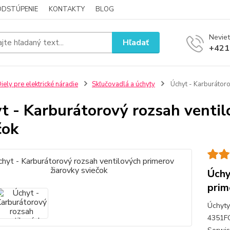
ODSTÚPENIE
KONTAKTY
BLOG
Neviet
Hľadať
+421
iely pre elektrické náradie
Skľučovadlá a úchyty
Úchyt - Karburátoro
t - Karburátorový rozsah ventil
čok
Úchy
prim
Úchyty
4351FC