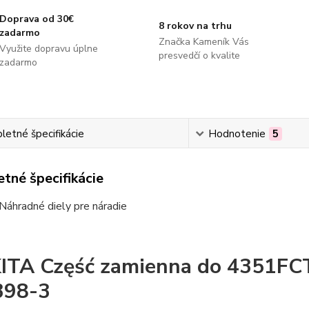
Doprava od 30€
8 rokov na trhu
zadarmo
Značka Kameník Vás
Využite dopravu úplne
presvedčí o kvalite
zadarmo
etné špecifikácie
Hodnotenie
5
tné špecifikácie
Náhradné diely pre náradie
TA Część zamienna do 4351FCT-
398-3