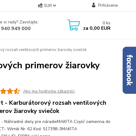
Prihlásenie
EUR
e si rady? Zavolajte.
0
ks
za
0,00 EUR
 940 949 000
vý rozsah ventilových primerov žiarovky sviečok
ových primerov žiarovky
Ako ma hodnotia zákazníci
t - Karburátorový rozsah ventilových
erov žiarovky sviečok
 - Náhradné diely pre náradieMAKITA Część zamienna do
T- Wirnik Nr. 62 Kod: 517398-3MAKITA