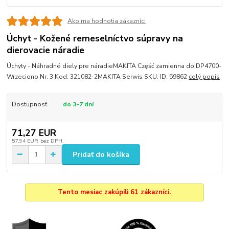
Ako ma hodnotia zákazníci
Úchyt - Kožené remeselníctvo súpravy na
dierovacie náradie
Úchyty - Náhradné diely pre náradieMAKITA Część zamienna do DP4700-
Wrzeciono Nr. 3 Kod: 321082-2MAKITA Serwis SKU: ID: 59862
celý popis
Dostupnosť
do 3-7 dní
71,27 EUR
57,94 EUR
bez DPH
Pridať do košíka
Tento mesiac zakúpili 61 zákazníci.