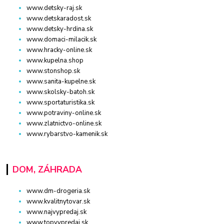
www.detsky-raj.sk
www.detskaradost.sk
www.detsky-hrdina.sk
www.domaci-milacik.sk
www.hracky-online.sk
www.kupelna.shop
www.stonshop.sk
www.sanita-kupelne.sk
www.skolsky-batoh.sk
www.sportaturistika.sk
www.potraviny-online.sk
www.zlatnictvo-online.sk
www.rybarstvo-kamenik.sk
DOM, ZÁHRADA
www.dm-drogeria.sk
www.kvalitnytovar.sk
www.najvypredaj.sk
www.topvypredaj.sk