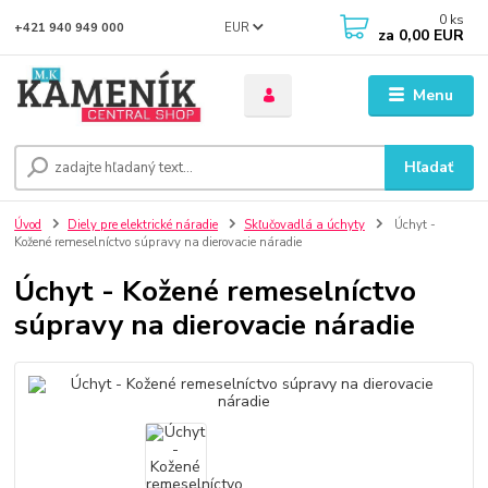
0
ks
EUR
+421 940 949 000
za
0,00 EUR
Menu
Hľadať
Úvod
Diely pre elektrické náradie
Skľučovadlá a úchyty
Úchyt -
Kožené remeselníctvo súpravy na dierovacie náradie
Úchyt - Kožené remeselníctvo
súpravy na dierovacie náradie