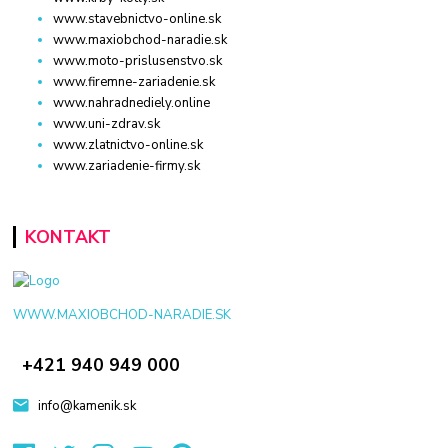
www.stavebnictvo-online.sk
www.maxiobchod-naradie.sk
www.moto-prislusenstvo.sk
www.firemne-zariadenie.sk
www.nahradnediely.online
www.uni-zdrav.sk
www.zlatnictvo-online.sk
www.zariadenie-firmy.sk
KONTAKT
WWW.MAXIOBCHOD-NARADIE.SK
+421 940 949 000
info@kamenik.sk