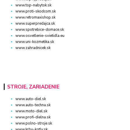
www.top-nabytok.sk
www.proti-skodcom.sk
www.retromaxishop.sk
www.superpredajca.sk
www.spotrebice-domace.sk
www.osvetlenie-svietidla.eu
www.uni-kozmetika.sk
www.zahradnicek.sk
STROJE, ZARIADENIE
www.auto-diel.sk
www.auto-techna.sk
www.moto-diel.sk
www.profi-dielna.sk
www.polno-stroje.sk
www.krby-kotly.sk