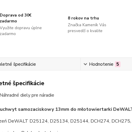
Doprava od 30€
8 rokov na trhu
zadarmo
Značka Kameník Vás
Využite dopravu úplne
presvedčí o kvalite
zadarmo
etné špecifikácie
Hodnotenie
5
tné špecifikácie
Náhradné diely pre náradie
 uchwyt samozaciskowy 13mm do młotowiertarki DeWAL
dzeń DeWALT D25124, D25134, D25144, DCH274, DCH275