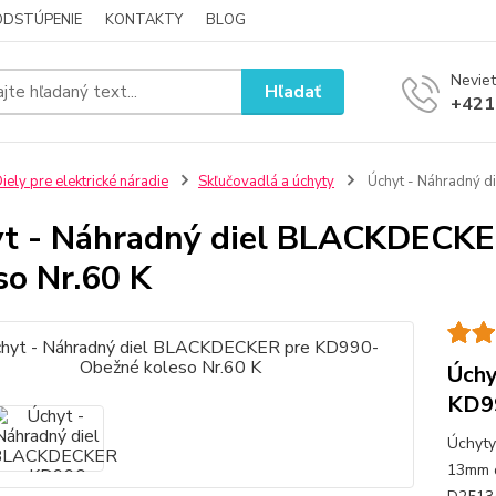
ODSTÚPENIE
KONTAKTY
BLOG
Neviet
Hľadať
+421
iely pre elektrické náradie
Skľučovadlá a úchyty
Úchyt - Náhradný 
t - Náhradný diel BLACKDECK
so Nr.60 K
Úchy
KD99
Úchyty
13mm 