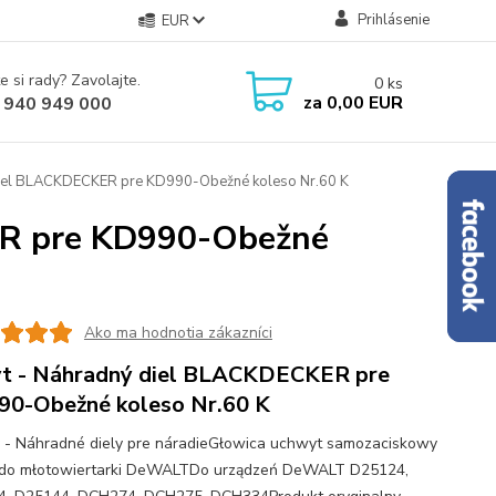
Prihlásenie
EUR
e si rady? Zavolajte.
0
ks
za
0,00 EUR
 940 949 000
diel BLACKDECKER pre KD990-Obežné koleso Nr.60 K
ER pre KD990-Obežné
Ako ma hodnotia zákazníci
t - Náhradný diel BLACKDECKER pre
0-Obežné koleso Nr.60 K
 - Náhradné diely pre náradieGłowica uchwyt samozaciskowy
do młotowiertarki DeWALTDo urządzeń DeWALT D25124,