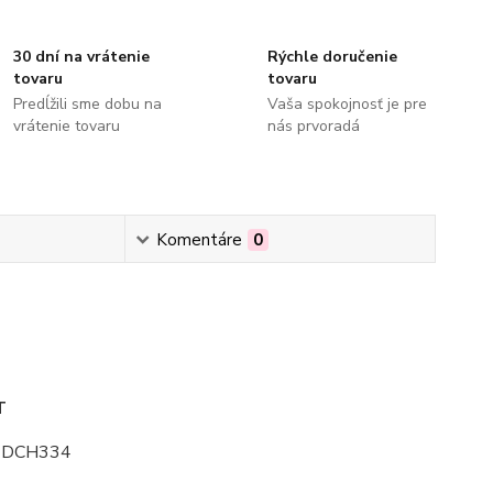
30 dní na vrátenie
Rýchle doručenie
tovaru
tovaru
Predĺžili sme dobu na
Vaša spokojnosť je pre
vrátenie tovaru
nás prvoradá
Komentáre
0
T
, DCH334