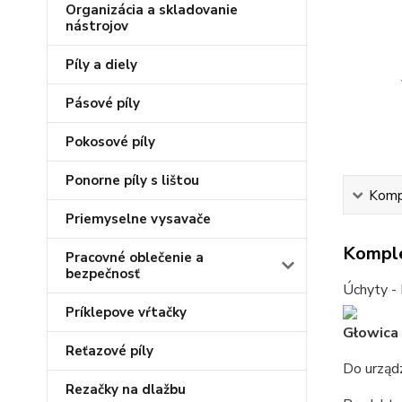
Organizácia a skladovanie
nástrojov
Píly a diely
Pásové píly
Pokosové píly
Ponorne píly s lištou
Kompl
Priemyselne vysavače
Komple
Pracovné oblečenie a
bezpečnosť
Úchyty - 
Príklepove vŕtačky
Głowica
Reťazové píly
Do urzą
Rezačky na dlažbu