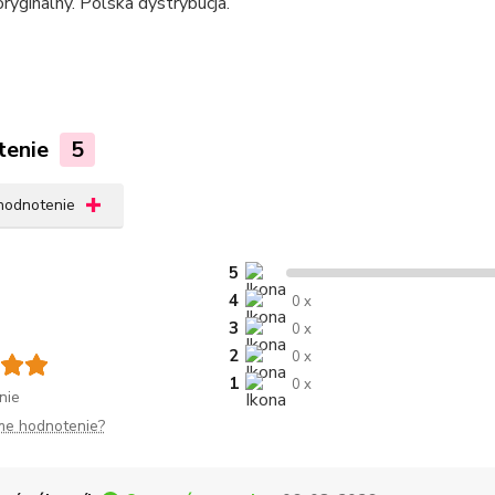
ryginalny. Polska dystrybucja.
tenie
5
 hodnotenie
5
4
0 x
3
0 x
2
0 x
1
0 x
nie
me hodnotenie?