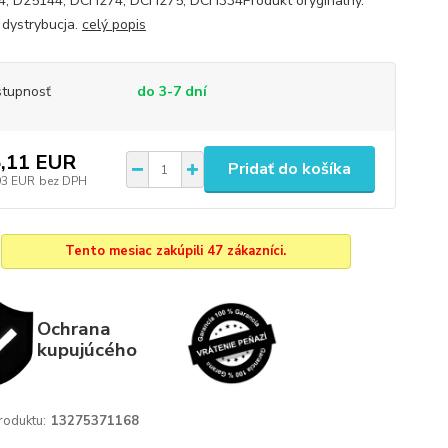
, D25144, DCH274, DCH275, DCH334Produkt oryginalny.
 dystrybucja.
celý popis
tupnosť
do 3-7 dní
,11 EUR
Pridať do košíka
93 EUR
bez DPH
Tento mesiac zakúpili 47 zákazníci.
Ochrana
kupujúcého
roduktu:
13275371168