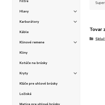
Filtre
Super
Hlavy
Karburátory
Tovar 
Káble
Skľuč
Klinové remene
Kliny
Kotúče na brúsky
Kryty
Kľúče pre uhlové brúsky
Ložiská
Matice pre uhlové brúsky