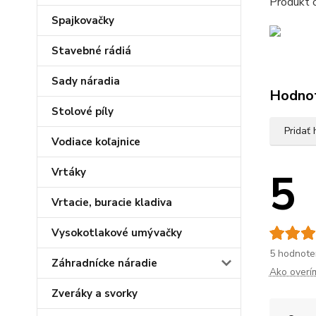
Produkt o
Spajkovačky
Stavebné rádiá
Sady náradia
Hodno
Stolové píly
Pridať
Vodiace koľajnice
5
Vrtáky
Vrtacie, buracie kladiva
Vysokotlakové umývačky
5 hodnote
Záhradnícke náradie
Ako overí
Zveráky a svorky