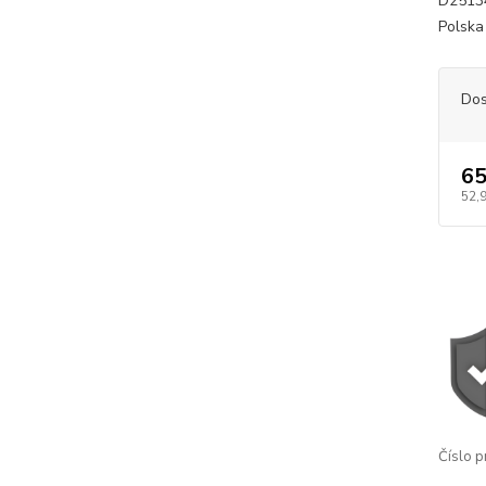
D25134
Polska
Dos
65
52,
Číslo p