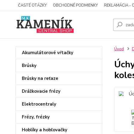
ČASTÉ OTÁZKY
OBCHODNÉ PODMIENKY
REKLAMÁCIA - 
Úvod
D
Akumulátorové vŕtačky
Úchy
Brúsky
kole
Brúsky na reťaze
Drážkovacie frézy
Elektrocentraly
Frézy, frézky
Hoblíky a hobľovačky