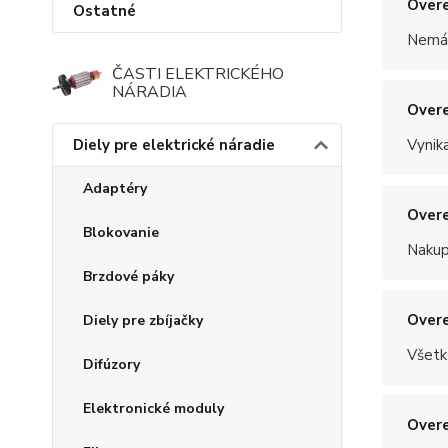
Overe
Ostatné
Nemám
ČASTI ELEKTRICKÉHO
NÁRADIA
Overe
Diely pre elektrické náradie
Vynik
Adaptéry
Overe
Blokovanie
Nakup
Brzdové páky
Overe
Diely pre zbíjačky
Všetk
Difúzory
Elektronické moduly
Overe