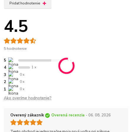
Pridať hodnotenie
4.5
5 hodnotenie
5
4 x
4
1 x
3
0 x
2
0 x
1
0 x
Ako overíme hodnotenie?
Overený zákazník
Overená recenzia
- 06. 08. 2026
Tento obchod je jednoznačne moja prvá voľba pri nákupe