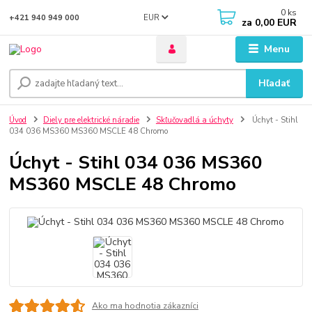
0
ks
EUR
+421 940 949 000
za
0,00 EUR
Menu
Hľadať
Úvod
Diely pre elektrické náradie
Skľučovadlá a úchyty
Úchyt - Stihl
034 036 MS360 MS360 MSCLE 48 Chromo
Úchyt - Stihl 034 036 MS360
MS360 MSCLE 48 Chromo
Ako ma hodnotia zákazníci