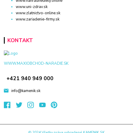
www.nahradnediely.online
www.uni-zdrav.sk
www.zlatnictvo-online.sk
www.zariadenie-firmy.sk
KONTAKT
WWW.MAXIOBCHOD-NARADIE.SK
+421 940 949 000
info@kamenik.sk
© 2024 Všetky práva vyhradené KAMENIK.SK