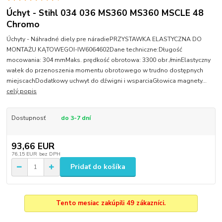
Úchyt - Stihl 034 036 MS360 MS360 MSCLE 48
Chromo
Úchyty - Náhradné diely pre náradiePRZYSTAWKA ELASTYCZNA DO
MONTAŻU KĄTOWEGOI-IW6064602Dane techniczne:Długość
mocowania: 304 mmMaks. prędkość obrotowa: 3300 obr./minElastyczny
wałek do przenoszenia momentu obrotowego w trudno dostępnych
miejscachDodatkowy uchwyt do dźwigni i wsparciaGłowica magnety...
celý popis
Dostupnosť
do 3-7 dní
93,66 EUR
76,15 EUR
bez DPH
Pridať do košíka
Tento mesiac zakúpili 49 zákazníci.