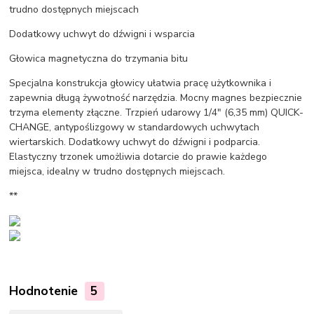
trudno dostępnych miejscach
Dodatkowy uchwyt do dźwigni i wsparcia
Głowica magnetyczna do trzymania bitu
Specjalna konstrukcja głowicy ułatwia pracę użytkownika i
zapewnia długą żywotność narzędzia. Mocny magnes bezpiecznie
trzyma elementy złączne. Trzpień udarowy 1/4" (6,35 mm) QUICK-
CHANGE, antypoślizgowy w standardowych uchwytach
wiertarskich. Dodatkowy uchwyt do dźwigni i podparcia.
Elastyczny trzonek umożliwia dotarcie do prawie każdego
miejsca, idealny w trudno dostępnych miejscach.
**
Hodnotenie
5