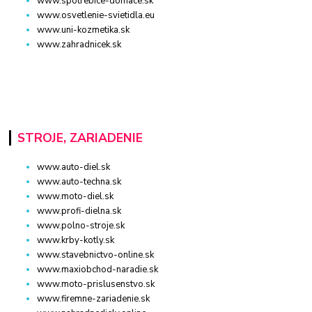
www.spotrebice-domace.sk
www.osvetlenie-svietidla.eu
www.uni-kozmetika.sk
www.zahradnicek.sk
STROJE, ZARIADENIE
www.auto-diel.sk
www.auto-techna.sk
www.moto-diel.sk
www.profi-dielna.sk
www.polno-stroje.sk
www.krby-kotly.sk
www.stavebnictvo-online.sk
www.maxiobchod-naradie.sk
www.moto-prislusenstvo.sk
www.firemne-zariadenie.sk