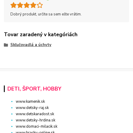
Dobrý produkt, určite sa sem ešte vrátim.
Tovar zaradený v kategóriách
Skľučovadlá a úchyty
DETI, ŠPORT, HOBBY
www.kamenik.sk
www.detsky-raj.sk
www.detskaradost.sk
www.detsky-hrdina.sk
www.domaci-milacik.sk
www.hracky-online.sk