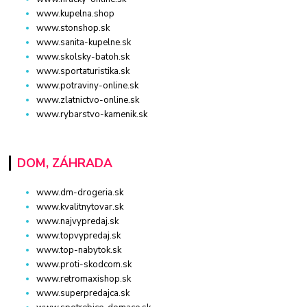
www.kupelna.shop
www.stonshop.sk
www.sanita-kupelne.sk
www.skolsky-batoh.sk
www.sportaturistika.sk
www.potraviny-online.sk
www.zlatnictvo-online.sk
www.rybarstvo-kamenik.sk
DOM, ZÁHRADA
www.dm-drogeria.sk
www.kvalitnytovar.sk
www.najvypredaj.sk
www.topvypredaj.sk
www.top-nabytok.sk
www.proti-skodcom.sk
www.retromaxishop.sk
www.superpredajca.sk