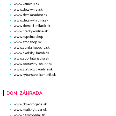
www.kamenik.sk
www.detsky-raj.sk
www.detskaradost.sk
www.detsky-hrdina.sk
www.domaci-milacik.sk
www.hracky-online.sk
www.kupelna.shop
www.stonshop.sk
www.sanita-kupelne.sk
www.skolsky-batoh.sk
www.sportaturistika.sk
www.potraviny-online.sk
www.zlatnictvo-online.sk
www.rybarstvo-kamenik.sk
DOM, ZÁHRADA
www.dm-drogeria.sk
www.kvalitnytovar.sk
www.najvypredaj.sk