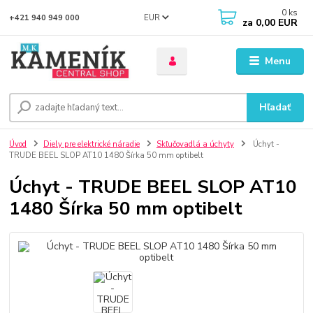
0
ks
EUR
+421 940 949 000
za
0,00 EUR
Menu
Hľadať
Úvod
Diely pre elektrické náradie
Skľučovadlá a úchyty
Úchyt -
TRUDE BEEL SLOP AT10 1480 Šírka 50 mm optibelt
Úchyt - TRUDE BEEL SLOP AT10
1480 Šírka 50 mm optibelt