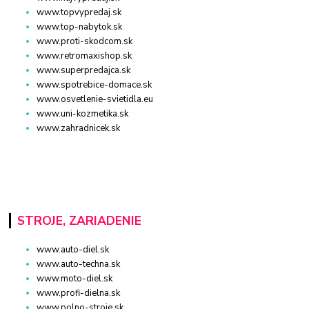
www.topvypredaj.sk
www.top-nabytok.sk
www.proti-skodcom.sk
www.retromaxishop.sk
www.superpredajca.sk
www.spotrebice-domace.sk
www.osvetlenie-svietidla.eu
www.uni-kozmetika.sk
www.zahradnicek.sk
STROJE, ZARIADENIE
www.auto-diel.sk
www.auto-techna.sk
www.moto-diel.sk
www.profi-dielna.sk
www.polno-stroje.sk