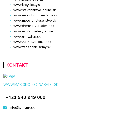
www.krby-kotly.sk
www.stavebnictvo-online.sk
www.maxiobchod-naradie.sk
www.moto-prislusenstvo.sk
www.firemne-zariadenie.sk
www.nahradnediely.online
www.uni-zdrav.sk
www.zlatnictvo-online.sk
www.zariadenie-firmy.sk
KONTAKT
WWW.MAXIOBCHOD-NARADIE.SK
+421 940 949 000
info@kamenik.sk