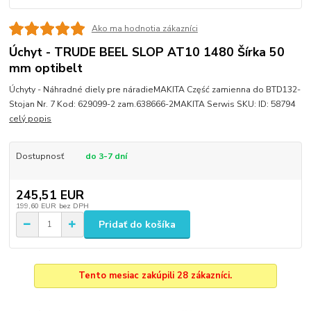
Ako ma hodnotia zákazníci
Úchyt - TRUDE BEEL SLOP AT10 1480 Šírka 50
mm optibelt
Úchyty - Náhradné diely pre náradieMAKITA Część zamienna do BTD132-
Stojan Nr. 7 Kod: 629099-2 zam.638666-2MAKITA Serwis SKU: ID: 58794
celý popis
Dostupnosť
do 3-7 dní
245,51 EUR
199,60 EUR
bez DPH
Pridať do košíka
Tento mesiac zakúpili 28 zákazníci.