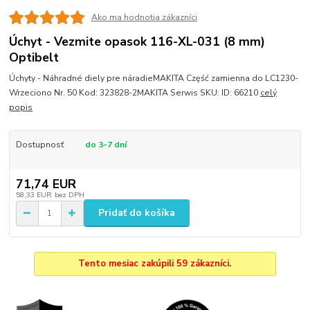
Ako ma hodnotia zákazníci
Úchyt - Vezmite opasok 116-XL-031 (8 mm)
Optibelt
Úchyty - Náhradné diely pre náradieMAKITA Część zamienna do LC1230-
Wrzeciono Nr. 50 Kod: 323828-2MAKITA Serwis SKU: ID: 66210
celý
popis
Dostupnosť
do 3-7 dní
71,74 EUR
58,33 EUR
bez DPH
Pridať do košíka
Tento mesiac zakúpili 59 zákazníci.