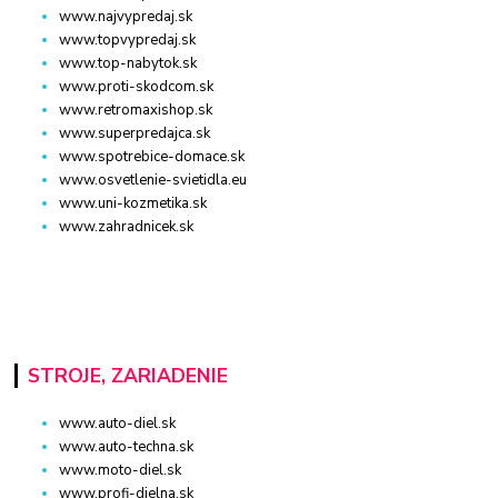
www.najvypredaj.sk
www.topvypredaj.sk
www.top-nabytok.sk
www.proti-skodcom.sk
www.retromaxishop.sk
www.superpredajca.sk
www.spotrebice-domace.sk
www.osvetlenie-svietidla.eu
www.uni-kozmetika.sk
www.zahradnicek.sk
STROJE, ZARIADENIE
www.auto-diel.sk
www.auto-techna.sk
www.moto-diel.sk
www.profi-dielna.sk