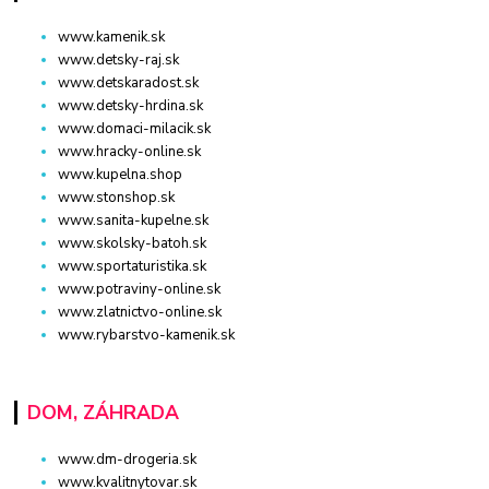
www.kamenik.sk
www.detsky-raj.sk
www.detskaradost.sk
www.detsky-hrdina.sk
www.domaci-milacik.sk
www.hracky-online.sk
www.kupelna.shop
www.stonshop.sk
www.sanita-kupelne.sk
www.skolsky-batoh.sk
www.sportaturistika.sk
www.potraviny-online.sk
www.zlatnictvo-online.sk
www.rybarstvo-kamenik.sk
DOM, ZÁHRADA
www.dm-drogeria.sk
www.kvalitnytovar.sk