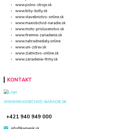
www.polno-stroje.sk
www.krby-kotly.sk
www.stavebnictvo-online.sk
www.maxiobchod-naradie.sk
www.moto-prislusenstvo.sk
www.firemne-zariadenie.sk
www.nahradnediely.online
www.uni-zdrav.sk
www.zlatnictvo-online.sk
www.zariadenie-firmy.sk
KONTAKT
WWW.MAXIOBCHOD-NARADIE.SK
+421 940 949 000
info@kamenik.sk