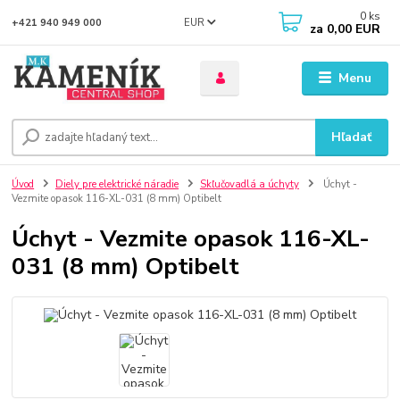
0
ks
EUR
+421 940 949 000
za
0,00 EUR
Menu
Hľadať
Úvod
Diely pre elektrické náradie
Skľučovadlá a úchyty
Úchyt -
Vezmite opasok 116-XL-031 (8 mm) Optibelt
Úchyt - Vezmite opasok 116-XL-
031 (8 mm) Optibelt