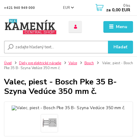
0
ks
EUR
+421 940 949 000
za
0,00 EUR
Menu
Hľadať
Úvod
Diely pre elektrické náradie
Valce
Bosch
Valec, piest - Bosch
Pke 35 B- Szyna Vedúce 350 mm č.
Valec, piest - Bosch Pke 35 B-
Szyna Vedúce 350 mm č.