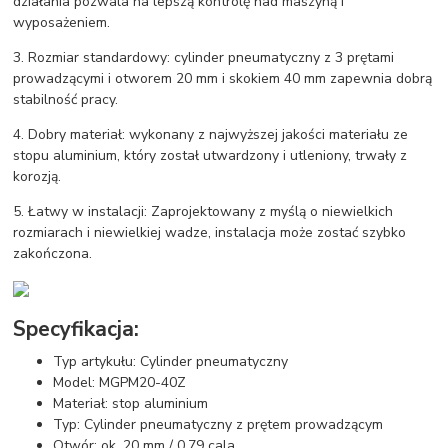
działania pozwala na lepszą kontrolę nad maszyną i
wyposażeniem.
3. Rozmiar standardowy: cylinder pneumatyczny z 3 prętami
prowadzącymi i otworem 20 mm i skokiem 40 mm zapewnia dobrą
stabilność pracy.
4. Dobry materiał: wykonany z najwyższej jakości materiału ze
stopu aluminium, który został utwardzony i utleniony, trwały z
korozją.
5. Łatwy w instalacji: Zaprojektowany z myślą o niewielkich
rozmiarach i niewielkiej wadze, instalacja może zostać szybko
zakończona.
Specyfikacja:
Typ artykułu: Cylinder pneumatyczny
Model: MGPM20-40Z
Materiał: stop aluminium
Typ: Cylinder pneumatyczny z prętem prowadzącym
Otwór: ok. 20 mm / 0,79 cala