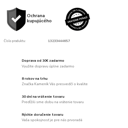
Ochrana
kupujúcého
Číslo produktu:
13233444657
Doprava od 30€ zadarmo
Využite dopravu úplne zadarmo
8 rokov na trhu
Značka Kameník Vás presvedčí o kvalite
30 dní na vrátenie tovaru
Predĺžili sme dobu na vrátenie tovaru
Rýchle doručenie tovaru
Vaša spokojnosť je pre nás prvoradá