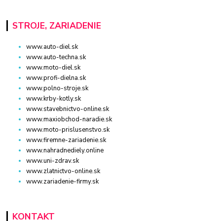
STROJE, ZARIADENIE
www.auto-diel.sk
www.auto-techna.sk
www.moto-diel.sk
www.profi-dielna.sk
www.polno-stroje.sk
www.krby-kotly.sk
www.stavebnictvo-online.sk
www.maxiobchod-naradie.sk
www.moto-prislusenstvo.sk
www.firemne-zariadenie.sk
www.nahradnediely.online
www.uni-zdrav.sk
www.zlatnictvo-online.sk
www.zariadenie-firmy.sk
KONTAKT