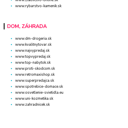
www.zlatnictvo-online.sk
www.rybarstvo-kamenik.sk
DOM, ZÁHRADA
www.dm-drogeria.sk
www.kvalitnytovar.sk
www.najvypredaj.sk
www.topvypredaj.sk
www.top-nabytok.sk
www.proti-skodcom.sk
www.retromaxishop.sk
www.superpredajca.sk
www.spotrebice-domace.sk
www.osvetlenie-svietidla.eu
www.uni-kozmetika.sk
www.zahradnicek.sk