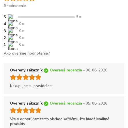
5 hodnotenie
5
5 x
4
0 x
3
0 x
2
0 x
1
0 x
Ako overíme hodnotenie?
Overený zákazník
Overená recenzia
- 06. 08. 2026
Nakupujem tu pravidelne
Overený zákazník
Overená recenzia
- 05. 08. 2026
Vrelo odporúčam tento obchod každému, kto hľadá kvalitné
produkty.