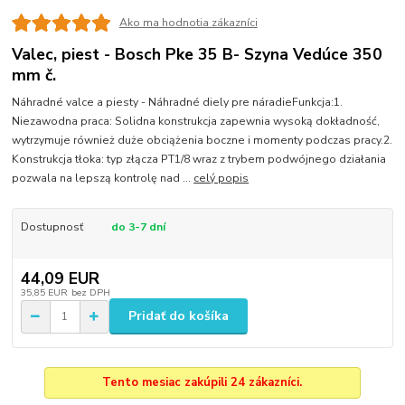
Ako ma hodnotia zákazníci
Valec, piest - Bosch Pke 35 B- Szyna Vedúce 350
mm č.
Náhradné valce a piesty - Náhradné diely pre náradieFunkcja:1.
Niezawodna praca: Solidna konstrukcja zapewnia wysoką dokładność,
wytrzymuje również duże obciążenia boczne i momenty podczas pracy.2.
Konstrukcja tłoka: typ złącza PT1/8 wraz z trybem podwójnego działania
pozwala na lepszą kontrolę nad ...
celý popis
Dostupnosť
do 3-7 dní
44,09 EUR
35,85 EUR
bez DPH
Pridať do košíka
Tento mesiac zakúpili 24 zákazníci.