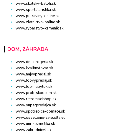
www.skolsky-batoh.sk
www.sportaturistika.sk
www.potraviny-online.sk
www.zlatnictvo-online.sk
www.rybarstvo-kamenik.sk
DOM, ZÁHRADA
www.dm-drogeria.sk
www.kvalitnytovar.sk
www.najvypredaj.sk
www.topvypredaj.sk
www.top-nabytok.sk
www.proti-skodcom.sk
www.retromaxishop.sk
www.superpredajca.sk
www.spotrebice-domace.sk
www.osvetlenie-svietidla.eu
www.uni-kozmetika.sk
www.zahradnicek.sk