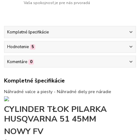
Vaša spokojnosť je pre nás prvoradá
Kompletné špecifikácie
Hodnotenie
5
Komentáre
0
Kompletné špecifikácie
Náhradné valce a piesty - Náhradné diely pre náradie
CYLINDER TŁOK PILARKA
HUSQVARNA 51 45MM
NOWY FV