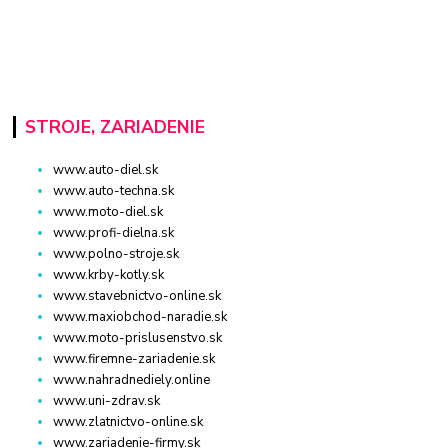
STROJE, ZARIADENIE
www.auto-diel.sk
www.auto-techna.sk
www.moto-diel.sk
www.profi-dielna.sk
www.polno-stroje.sk
www.krby-kotly.sk
www.stavebnictvo-online.sk
www.maxiobchod-naradie.sk
www.moto-prislusenstvo.sk
www.firemne-zariadenie.sk
www.nahradnediely.online
www.uni-zdrav.sk
www.zlatnictvo-online.sk
www.zariadenie-firmy.sk