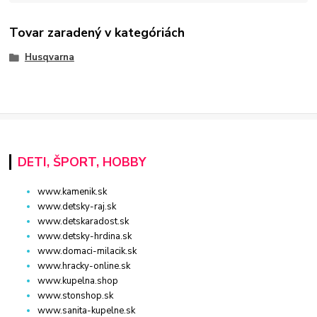
Tovar zaradený v kategóriách
Husqvarna
DETI, ŠPORT, HOBBY
www.kamenik.sk
www.detsky-raj.sk
www.detskaradost.sk
www.detsky-hrdina.sk
www.domaci-milacik.sk
www.hracky-online.sk
www.kupelna.shop
www.stonshop.sk
www.sanita-kupelne.sk