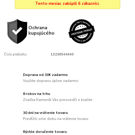
Tento mesiac zakúpili 6 zákazníci.
Ochrana
kupujúcého
Číslo produktu:
13236544040
Doprava od 30€ zadarmo
Využite dopravu úplne zadarmo
8 rokov na trhu
Značka Kameník Vás presvedčí o kvalite
30 dní na vrátenie tovaru
Predĺžili sme dobu na vrátenie tovaru
Rýchle doručenie tovaru