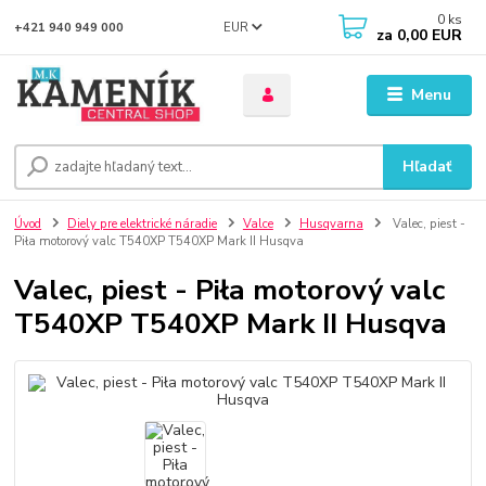
0
ks
EUR
+421 940 949 000
za
0,00 EUR
Menu
Hľadať
Úvod
Diely pre elektrické náradie
Valce
Husqvarna
Valec, piest -
Piła motorový valc T540XP T540XP Mark II Husqva
Valec, piest - Piła motorový valc
T540XP T540XP Mark II Husqva