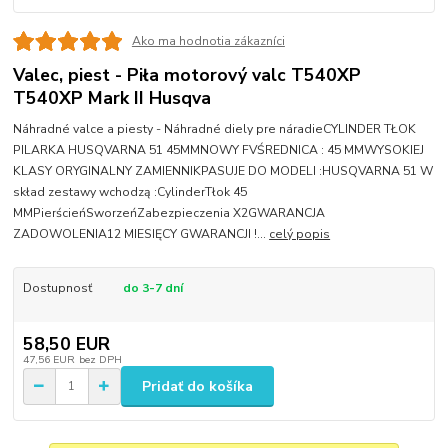
Ako ma hodnotia zákazníci
Valec, piest - Piła motorový valc T540XP
T540XP Mark II Husqva
Náhradné valce a piesty - Náhradné diely pre náradieCYLINDER TŁOK
PILARKA HUSQVARNA 51 45MMNOWY FVŚREDNICA : 45 MMWYSOKIEJ
KLASY ORYGINALNY ZAMIENNIKPASUJE DO MODELI :HUSQVARNA 51 W
skład zestawy wchodzą :CylinderTłok 45
MMPierścieńSworzeńZabezpieczenia X2GWARANCJA
ZADOWOLENIA12 MIESIĘCY GWARANCJI !...
celý popis
Dostupnosť
do 3-7 dní
58,50 EUR
47,56 EUR
bez DPH
Pridať do košíka