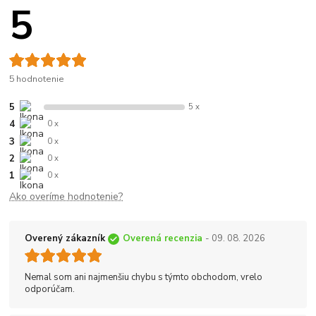
5
5 hodnotenie
5
5 x
4
0 x
3
0 x
2
0 x
1
0 x
Ako overíme hodnotenie?
Overený zákazník
Overená recenzia
- 09. 08. 2026
Nemal som ani najmenšiu chybu s týmto obchodom, vrelo
odporúčam.