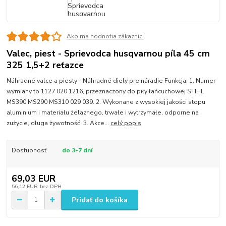
Ako ma hodnotia zákazníci
Valec, piest - Sprievodca husqvarnou píla 45 cm
325 1,5+2 reťazce
Náhradné valce a piesty - Náhradné diely pre náradie Funkcja: 1. Numer
wymiany to 1127 020 1216, przeznaczony do piły łańcuchowej STIHL
MS390 MS290 MS310 029 039. 2. Wykonane z wysokiej jakości stopu
aluminium i materiału żelaznego, trwałe i wytrzymałe, odporne na
zużycie, długa żywotność. 3. Akce...
celý popis
Dostupnosť
do 3-7 dní
69,03 EUR
56,12 EUR
bez DPH
Pridať do košíka