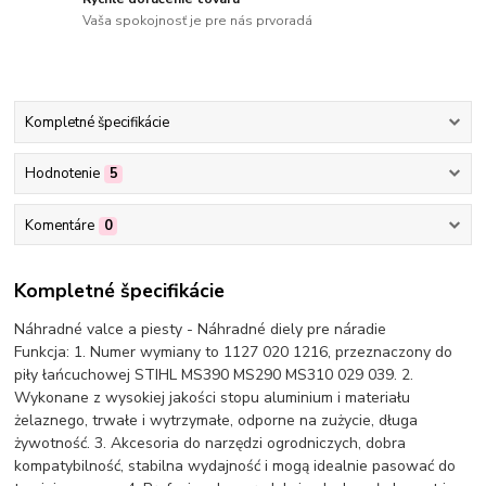
Vaša spokojnosť je pre nás prvoradá
Kompletné špecifikácie
Hodnotenie
5
Komentáre
0
Kompletné špecifikácie
Náhradné valce a piesty - Náhradné diely pre náradie
Funkcja: 1. Numer wymiany to 1127 020 1216, przeznaczony do
piły łańcuchowej STIHL MS390 MS290 MS310 029 039. 2.
Wykonane z wysokiej jakości stopu aluminium i materiału
żelaznego, trwałe i wytrzymałe, odporne na zużycie, długa
żywotność. 3. Akcesoria do narzędzi ogrodniczych, dobra
kompatybilność, stabilna wydajność i mogą idealnie pasować do