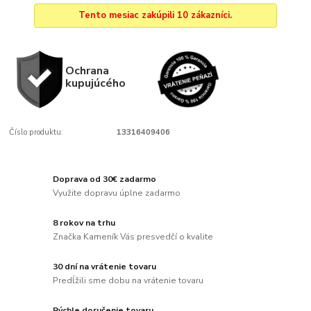
Tento mesiac zakúpili 10 zákazníci.
Ochrana
kupujúcého
Číslo produktu:
13316409406
Doprava od 30€ zadarmo
Využite dopravu úplne zadarmo
8 rokov na trhu
Značka Kameník Vás presvedčí o kvalite
30 dní na vrátenie tovaru
Predĺžili sme dobu na vrátenie tovaru
Rýchle doručenie tovaru