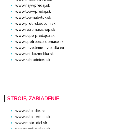
www.najvypredaj.sk
www.topvypredaj.sk
www.top-nabytok.sk
www.proti-skodcom.sk
www.retromaxishop.sk
www.superpredajca.sk
www.spotrebice-domace.sk
www.osvetlenie-svietidla.eu
www.uni-kozmetika.sk
www.zahradnicek.sk
STROJE, ZARIADENIE
www.auto-diel.sk
www.auto-techna.sk
www.moto-diel.sk
www.profi-dielna.sk