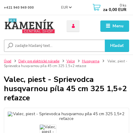
0
ks
EUR
+421 940 949 000
za
0,00 EUR
Menu
Hľadať
Úvod
Diely pre elektrické náradie
Valce
Husqvarna
Valec, piest -
Sprievodca husqvarnou píla 45 cm 325 1,5+2 reťazce
Valec, piest - Sprievodca
husqvarnou píla 45 cm 325 1,5+2
reťazce