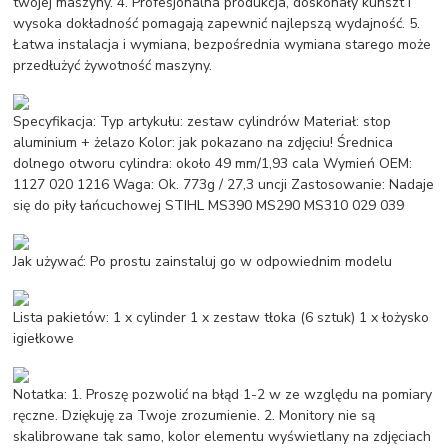
twojej maszyny. 4. Profesjonalna produkcja, doskonały kunszt i
wysoka dokładność pomagają zapewnić najlepszą wydajność. 5.
Łatwa instalacja i wymiana, bezpośrednia wymiana starego może
przedłużyć żywotność maszyny.
Specyfikacja: Typ artykułu: zestaw cylindrów Materiał: stop
aluminium + żelazo Kolor: jak pokazano na zdjęciu! Średnica
dolnego otworu cylindra: około 49 mm/1,93 cala Wymień OEM:
1127 020 1216 Waga: Ok. 773g / 27,3 uncji Zastosowanie: Nadaje
się do piły łańcuchowej STIHL MS390 MS290 MS310 029 039
Jak używać: Po prostu zainstaluj go w odpowiednim modelu
Lista pakietów: 1 x cylinder 1 x zestaw tłoka (6 sztuk) 1 x łożysko
igiełkowe
Notatka: 1. Proszę pozwolić na błąd 1-2 w ze względu na pomiary
ręczne. Dziękuję za Twoje zrozumienie. 2. Monitory nie są
skalibrowane tak samo, kolor elementu wyświetlany na zdjęciach