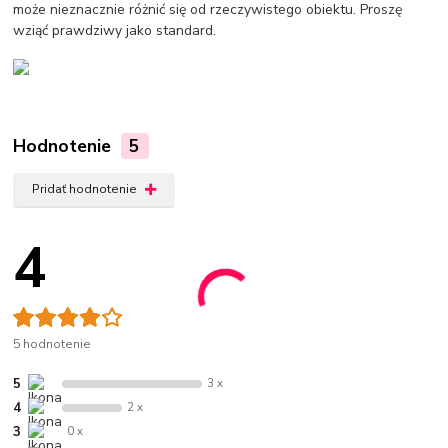
może nieznacznie różnić się od rzeczywistego obiektu. Proszę
wziąć prawdziwy jako standard.
Hodnotenie
5
Pridať hodnotenie
4
5 hodnotenie
5
3 x
4
2 x
3
0 x