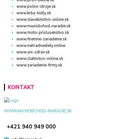
www.polno-stroje.sk
www.krby-kotly.sk
www.stavebnictvo-online.sk
www.maxiobchod-naradie.sk
www.moto-prislusenstvo.sk
www.firemne-zariadenie.sk
www.nahradnediely.online
www.uni-zdrav.sk
www.zlatnictvo-online.sk
www.zariadenie-firmy.sk
KONTAKT
WWW.MAXIOBCHOD-NARADIE.SK
+421 940 949 000